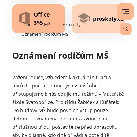
Office
proškoly.cz
365
Úvod
MŠ
Aktuality
Oznámení rodičům MŠ
Oznámení rodičům MŠ
Vážení rodiče, vzhledem k aktuální situaci a
nárůstu počtu nemocných v naší obci,
přistupujeme k následujícímu režimu v Mateřské
škole Svatobořice. Pro třídu Žabiček a Kuřátek:
Do budovy MŠ bude povolen vstup pouze
dětem. To znamená, že ráno zazvoníte na
příslušnou třídu, postavíte se před obrazovku,
aby bylo jasné, kdo dítě přivádí a poté dítě