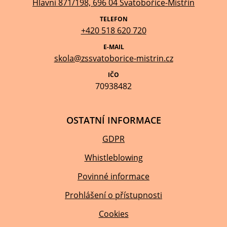
Hlavní 871/198, 696 04 Svatobořice-Mistřín
TELEFON
+420 518 620 720
E-MAIL
skola@zssvatoborice-mistrin.cz
IČO
70938482
OSTATNÍ INFORMACE
GDPR
Whistleblowing
Povinné informace
Prohlášení o přístupnosti
Cookies