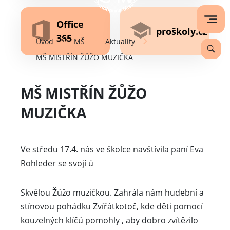
Office
proškoly.cz
365
Úvod
MŠ
Aktuality
MŠ MISTŘÍN ŽŮŽO MUZIČKA
MŠ MISTŘÍN ŽŮŽO
MUZIČKA
Ve středu 17.4. nás ve školce navštívila paní Eva
Rohleder se svojí ú
Skvělou Žůžo muzičkou. Zahrála nám hudební a
stínovou pohádku Zvířátkotoč, kde děti pomocí
kouzelných klíčů pomohly , aby dobro zvítězilo