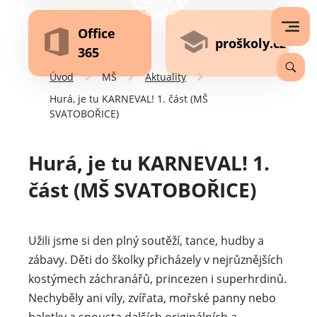
Office
proškoly.cz
365
Úvod
MŠ
Aktuality
Hurá, je tu KARNEVAL! 1. část (MŠ
SVATOBOŘICE)
Hurá, je tu KARNEVAL! 1.
část (MŠ SVATOBOŘICE)
Užili jsme si den plný soutěží, tance, hudby a
zábavy. Děti do školky přicházely v nejrůznějších
kostýmech záchranářů, princezen i superhrdinů.
Nechyběly ani víly, zvířata, mořské panny nebo
baletky a spousta dalších originálních a