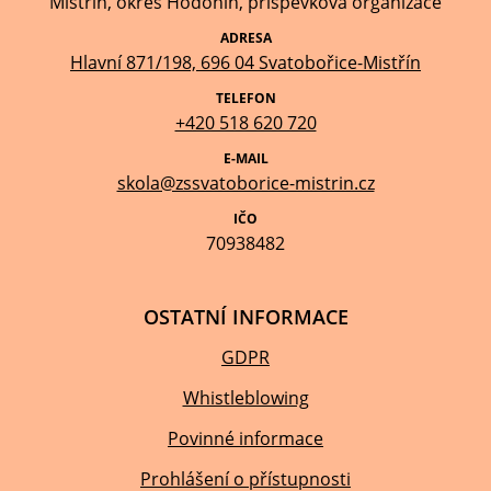
Mistřín, okres Hodonín, příspěvková organizace
ADRESA
Hlavní 871/198, 696 04 Svatobořice-Mistřín
TELEFON
+420 518 620 720
E-MAIL
skola@zssvatoborice-mistrin.cz
IČO
70938482
OSTATNÍ INFORMACE
GDPR
Whistleblowing
Povinné informace
Prohlášení o přístupnosti