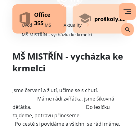
Office
proškoly.cz
365
Úvod
MŠ
Aktuality
MŠ MISTŘÍN - vycházka ke krmelci
MŠ MISTŘÍN - vycházka ke
krmelci
Jsme červení a žlutí, učíme se s chutí.
Máme rádi zvířátka, jsme šikovná
děťátka. Do lesíčku
zajdeme, potravu přineseme.
Po cestě si povídáme a všichni se rádi máme.