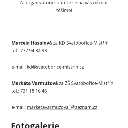
Za organizátory soutěže se na vás už moc
těšíme!
Marcela Hasalová
za KD Svatobořice-Mistřín
tel.: 777 94 84 93
e-mail:
kd@svatoborice-mistrin.cz
Markéta Varmužová
za ZŠ Svatobořice-Mistřín
tel.: 731 18 16 46
e-mail:
marketavarmuzova1@seznam.cz
Fotogalerie