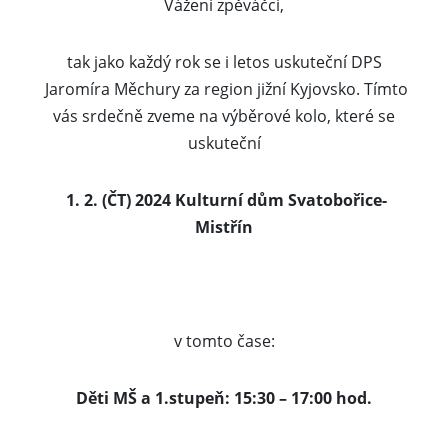
Vážení zpěváčci,
tak jako každý rok se i letos uskuteční DPS
Jaromíra Měchury za region jižní Kyjovsko. Tímto
vás srdečně zveme na výběrové kolo, které se
uskuteční
1. 2. (ČT) 2024 Kulturní dům Svatobořice-
Mistřín
v tomto čase:
Děti MŠ a 1.stupeň: 15:30 – 17:00 hod.