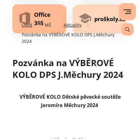
Office
proškoly.cz
365
Úvod
MŠ
Aktuality
Pozvánka na VÝBĚROVÉ KOLO DPS J.Měchury
2024
Pozvánka na VÝBĚROVÉ
KOLO DPS J.Měchury 2024
VÝBĚROVÉ KOLO Dětské pěvecké soutěže
Jaromíra Měchury 2024