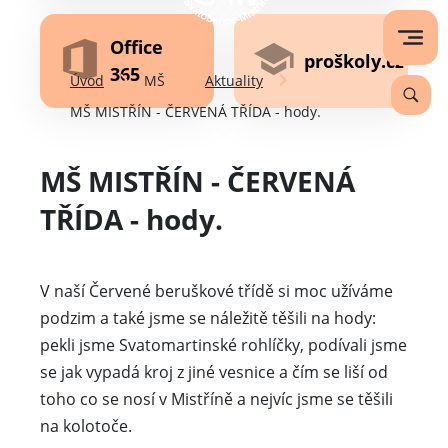
Office
proškoly.cz
365
Úvod
MŠ
Aktuality
MŠ MISTŘÍN - ČERVENÁ TŘÍDA - hody.
MŠ MISTŘÍN - ČERVENÁ
TŘÍDA - hody.
V naší Červené beruškové třídě si moc užíváme
podzim a také jsme se náležitě těšili na hody:
pekli jsme Svatomartinské rohlíčky, podívali jsme
se jak vypadá kroj z jiné vesnice a čím se liší od
toho co se nosí v Mistříně a nejvíc jsme se těšili
na kolotoče.