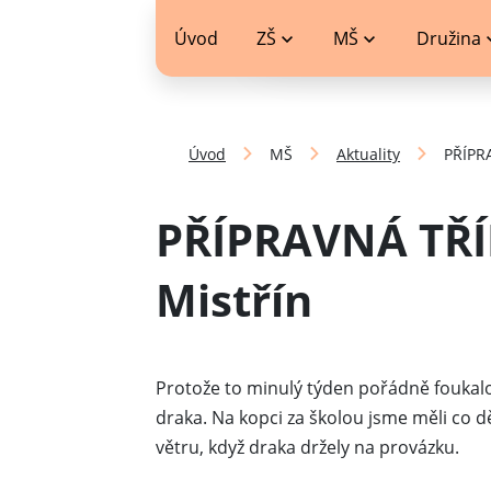
jídelníček
Úvod
ZŠ
MŠ
Družina
Úvod
MŠ
Aktuality
PŘÍPRA
PŘÍPRAVNÁ TŘÍD
Mistřín
Protože to minulý týden pořádně foukalo,
draka. Na kopci za školou jsme měli co děl
větru, když draka držely na provázku.