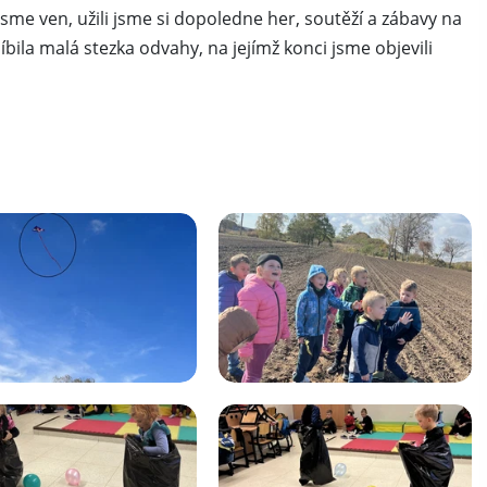
jsme ven, užili jsme si dopoledne her, soutěží a zábavy na
íbila malá stezka odvahy, na jejímž konci jsme objevili