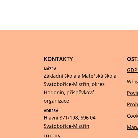
KONTAKTY
OST
NÁZEV
GDP
Základní škola a Mateřská škola
Whis
Svatobořice-Mistřín, okres
Hodonín, příspěvková
Povi
organizace
Proh
ADRESA
Cook
Hlavní 871/198, 696 04
Svatobořice-Mistřín
Mapa
TELEFON