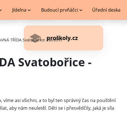
Jídelna
Budoucí prvňáčci
Úřední deska
proškoly.cz
VNÁ TŘÍDA Svatobořice - Mistřín
A Svatobořice -
 víme asi všichni, a to byl ten správný čas na pouštění
at, aby nám neuletěl. Děti se i přesvědčily, jaká je síla