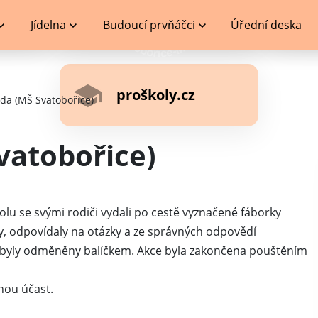
Jídelna
Budoucí prvňáčci
Úřední deska
proškoly.cz
da (MŠ Svatobořice)
vatobořice)
lu se svými rodiči vydali po cestě vyznačené fáborky
oly, odpovídaly na otázky a ze správných odpovědí
í byly odměněny balíčkem. Akce byla zakončena pouštěním
nou účast.