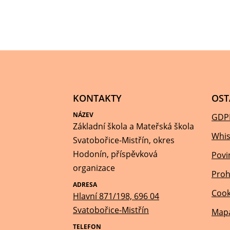
KONTAKTY
OST
NÁZEV
GDP
Základní škola a Mateřská škola
Whis
Svatobořice-Mistřín, okres
Hodonín, příspěvková
Povi
organizace
Proh
ADRESA
Cook
Hlavní 871/198, 696 04
Svatobořice-Mistřín
Mapa
TELEFON