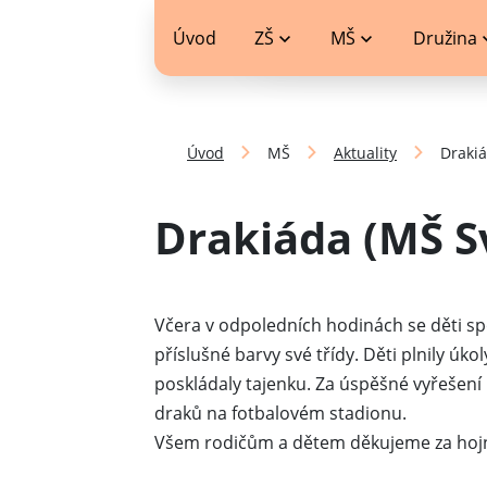
jídelníček
Úvod
ZŠ
MŠ
Družina
Úvod
MŠ
Aktuality
Drakiá
Drakiáda (MŠ S
Včera v odpoledních hodinách se děti spo
příslušné barvy své třídy. Děti plnily úk
poskládaly tajenku. Za úspěšné vyřešen
draků na fotbalovém stadionu.
Všem rodičům a dětem děkujeme za hoj