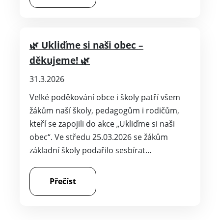
🌿 Ukliďme si naši obec –
děkujeme! 🌿
31.3.2026
Velké poděkování obce i školy patří všem
žákům naší školy, pedagogům i rodičům,
kteří se zapojili do akce „Ukliďme si naši
obec“. Ve středu 25.03.2026 se žákům
základní školy podařilo sesbírat…
Přečíst