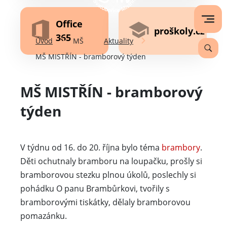
Office
proškoly.cz
365
Úvod
MŠ
Aktuality
MŠ MISTŘÍN - bramborový týden
MŠ MISTŘÍN - bramborový
týden
V týdnu od 16. do 20. října bylo téma
brambory
.
Děti ochutnaly bramboru na loupačku, prošly si
bramborovou stezku plnou úkolů, poslechly si
pohádku O panu Brambůrkovi, tvořily s
bramborovými tiskátky, dělaly bramborovou
pomazánku.