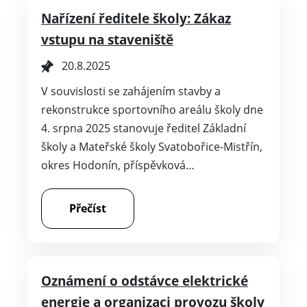
Nařízení ředitele školy: Zákaz
vstupu na staveniště
20.8.2025
V souvislosti se zahájením stavby a
rekonstrukce sportovního areálu školy dne
4. srpna 2025 stanovuje ředitel Základní
školy a Mateřské školy Svatobořice-Mistřín,
okres Hodonín, příspěvková…
Přečíst
Oznámení o odstávce elektrické
energie a organizaci provozu školy