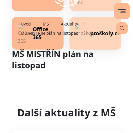
Úvod
MŠ
Aktuality
Office
proškoly.cz
MŠ MISTŘÍN plán na listopad
365
MŠ MISTŘÍN plán na
listopad
Další aktuality z MŠ