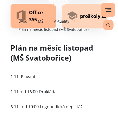
Office
proškoly.cz
365
Úvod
MŠ
Aktuality
Plán na měsíc listopad (MŠ Svatobořice)
Plán na měsíc listopad
(MŠ Svatobořice)
1.11. Plavání
1.11. od 16:00 Drakiáda
6.11. od 10:00 Logopedická depistáž