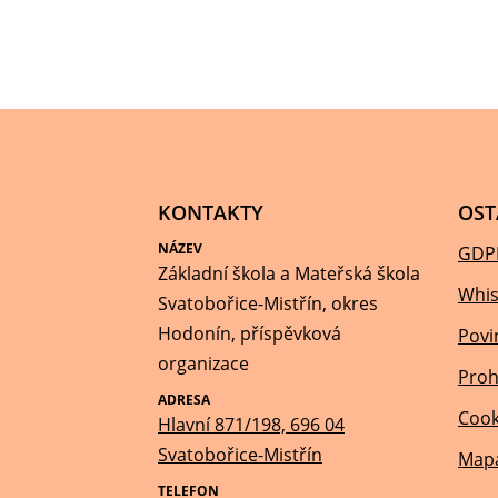
KONTAKTY
OST
NÁZEV
GDP
Základní škola a Mateřská škola
Whis
Svatobořice-Mistřín, okres
Hodonín, příspěvková
Povi
organizace
Proh
ADRESA
Cook
Hlavní 871/198, 696 04
Svatobořice-Mistřín
Mapa
TELEFON