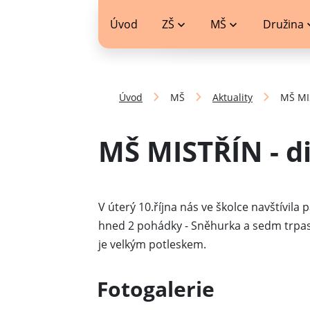
jídelníček
Úvod
ZŠ
MŠ
Družina
Úvod
MŠ
Aktuality
MŠ MI
MŠ MISTŘÍN - d
V úterý 10.října nás ve školce navštívil
hned 2 pohádky - Sněhurka a sedm trpas
je velkým potleskem.
Fotogalerie