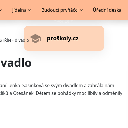
Jídelna
Budoucí prvňáčci
Úřední deska
proškoly.cz
STŘÍN - divadlo
ivadlo
a paní Lenka Sasinková se svým divadlem a zahrála nám
líků a Otesánek. Dětem se pohádky moc líbily a odměnily