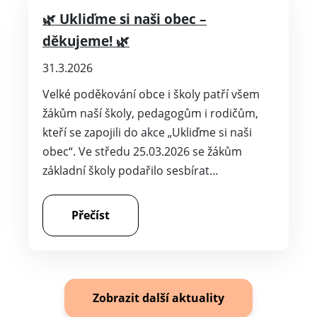
🌿 Ukliďme si naši obec –
děkujeme! 🌿
31.3.2026
Velké poděkování obce i školy patří všem
žákům naší školy, pedagogům i rodičům,
kteří se zapojili do akce „Ukliďme si naši
obec“. Ve středu 25.03.2026 se žákům
základní školy podařilo sesbírat…
Přečíst
Zobrazit další aktuality