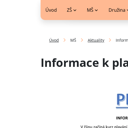
jídelníček
Úvod
ZŠ
MŠ
Družina
Úvod
MŠ
Aktuality
Inform
Informace k pl