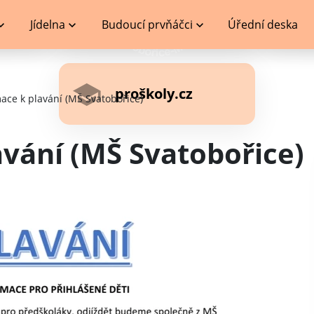
Jídelna
Budoucí prvňáčci
Úřední deska
proškoly.cz
ace k plavání (MŠ Svatobořice)
avání (MŠ Svatobořice)