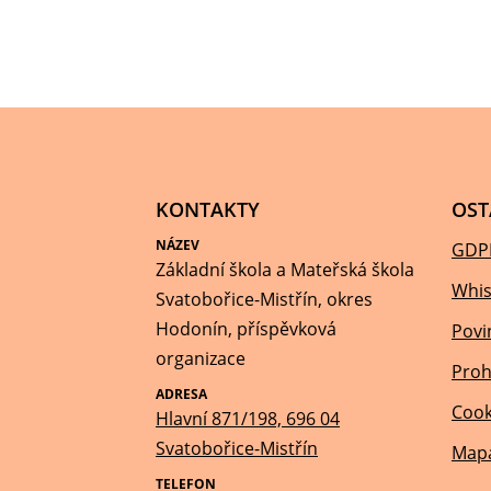
KONTAKTY
OST
NÁZEV
GDP
Základní škola a Mateřská škola
Whis
Svatobořice-Mistřín, okres
Hodonín, příspěvková
Povi
organizace
Proh
ADRESA
Cook
Hlavní 871/198, 696 04
Svatobořice-Mistřín
Mapa
TELEFON