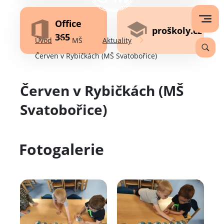
Office
proškoly.cz
365
Úvod
MŠ
Aktuality
Červen v Rybičkách (MŠ Svatobořice)
Červen v Rybičkách (MŠ
Svatobořice)
Fotogalerie