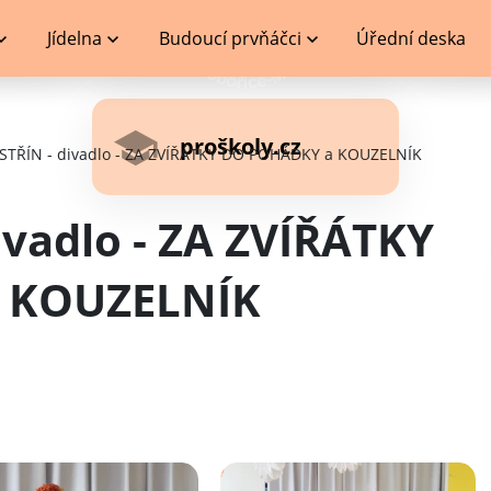
Jídelna
Budoucí prvňáčci
Úřední deska
proškoly.cz
STŘÍN - divadlo - ZA ZVÍŘÁTKY DO POHÁDKY a KOUZELNÍK
ivadlo - ZA ZVÍŘÁTKY
 KOUZELNÍK