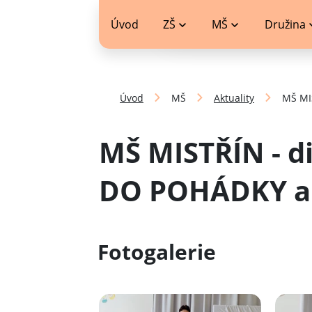
jídelníček
Úvod
ZŠ
MŠ
Družina
Úvod
MŠ
Aktuality
MŠ MI
MŠ MISTŘÍN - d
DO POHÁDKY a
Fotogalerie