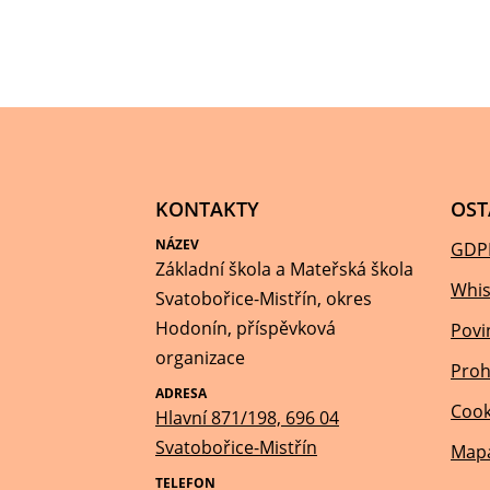
KONTAKTY
OST
NÁZEV
GDP
Základní škola a Mateřská škola
Whis
Svatobořice-Mistřín, okres
Hodonín, příspěvková
Povi
organizace
Proh
ADRESA
Cook
Hlavní 871/198, 696 04
Svatobořice-Mistřín
Mapa
TELEFON