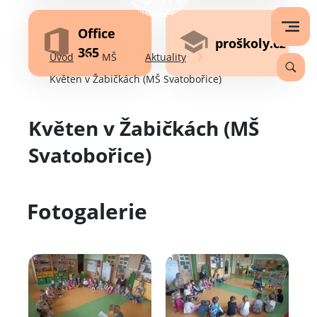
Office
proškoly.cz
365
Úvod
MŠ
Aktuality
Květen v Žabičkách (MŠ Svatobořice)
Květen v Žabičkách (MŠ
Svatobořice)
Fotogalerie