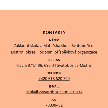
KONTAKTY
NÁZEV
Základní škola a Mateřská škola Svatobořice-
Mistřín, okres Hodonín, příspěvková organizace
ADRESA
Hlavní 871/198, 696 04 Svatobořice-Mistřín
TELEFON
+420 518 620 720
E-MAIL
skola@zssvatoborice-mistrin.cz
IČO
70938482