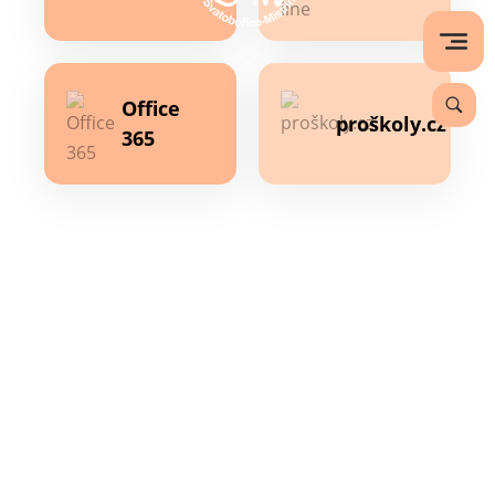
Office
proškoly.cz
365