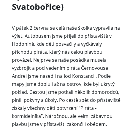
Svatobořice)
V pátek 2.června se celá naše školka vypravila na
výlet. Autobusem jsme přijeli do přístaviště v
Hodoníně, kde děti posvačily a vyčkávaly
příchodu piráta, který nás celou plavbou
provázel. Nejprve se naše posádka musela
vyzbrojit a pod vedením piráta Černovouse
Andrei jsme nasedli na loď Konstancii. Podle
mapy jsme dopluli až na ostrov, kde byl ukrytý
poklad. Cestou jsme potkali několik domorodců,
plnili pokyny a úkoly. Po cestě zpět do přístaviště
získaly všechny děti potvrzení “Piráta -
kormidelníka”. Náročnou, ale velmi zábavnou
plavbu jsme v přístavišti zakončili obědem.