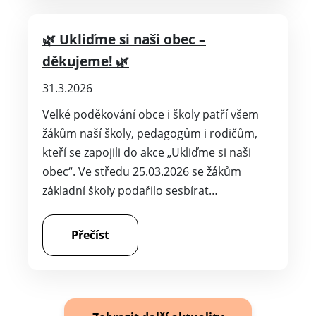
🌿 Ukliďme si naši obec –
děkujeme! 🌿
31.3.2026
Velké poděkování obce i školy patří všem
žákům naší školy, pedagogům i rodičům,
kteří se zapojili do akce „Ukliďme si naši
obec“. Ve středu 25.03.2026 se žákům
základní školy podařilo sesbírat…
Přečíst