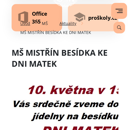
Office
proškoly.cz
365
Úvod
MŠ
Aktuality
MŠ MISTŘÍN BESÍDKA KE DNI MATEK
MŠ MISTŘÍN BESÍDKA KE
DNI MATEK