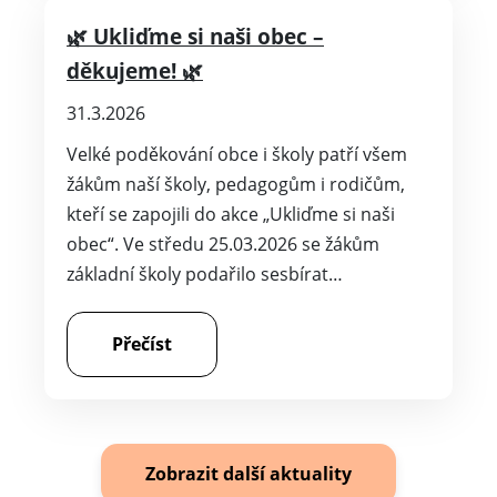
🌿 Ukliďme si naši obec –
děkujeme! 🌿
31.3.2026
Velké poděkování obce i školy patří všem
žákům naší školy, pedagogům i rodičům,
kteří se zapojili do akce „Ukliďme si naši
obec“. Ve středu 25.03.2026 se žákům
základní školy podařilo sesbírat…
Přečíst
Zobrazit další aktuality