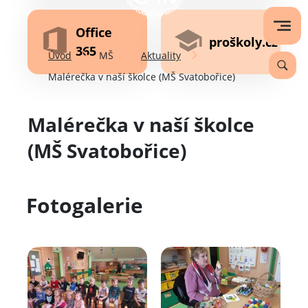
Office
proškoly.cz
365
Úvod
MŠ
Aktuality
Malérečka v naší školce (MŠ Svatobořice)
Malérečka v naší školce
(MŠ Svatobořice)
Fotogalerie