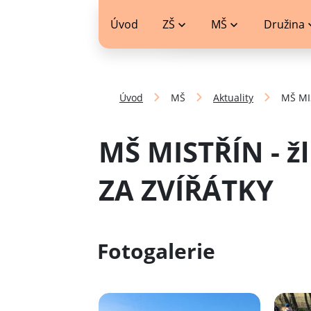
jídelníček
Úvod
ZŠ
MŠ
Družina
Úvod
MŠ
Aktuality
MŠ MIS
MŠ MISTŘÍN - ž
ZA ZVÍŘÁTKY
Fotogalerie