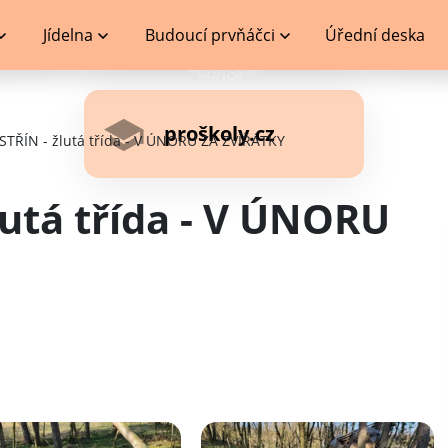
Jídelna
Budoucí prvňáčci
Úřední deska
proškoly.cz
TŘÍN - žlutá třída - V ÚNORU ZA ZVÍŘÁTKY
lutá třída - V ÚNORU