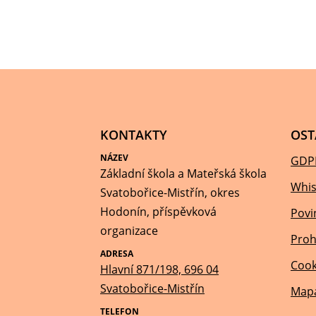
KONTAKTY
OST
NÁZEV
GDP
Základní škola a Mateřská škola
Whis
Svatobořice-Mistřín, okres
Hodonín, příspěvková
Povi
organizace
Proh
ADRESA
Cook
Hlavní 871/198, 696 04
Svatobořice-Mistřín
Mapa
TELEFON