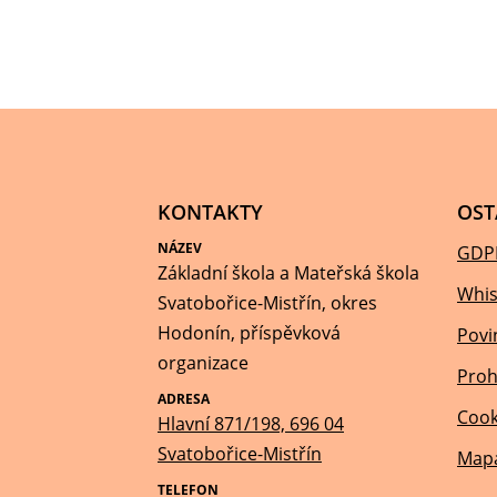
KONTAKTY
OST
NÁZEV
GDP
Základní škola a Mateřská škola
Whis
Svatobořice-Mistřín, okres
Hodonín, příspěvková
Povi
organizace
Proh
ADRESA
Cook
Hlavní 871/198, 696 04
Svatobořice-Mistřín
Mapa
TELEFON