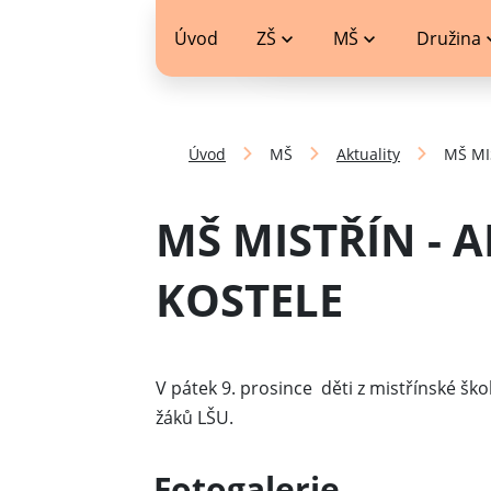
jídelníček
Úvod
ZŠ
MŠ
Družina
Úvod
MŠ
Aktuality
MŠ MI
MŠ MISTŘÍN - 
KOSTELE
V pátek 9. prosince děti z mistřínské škol
žáků LŠU.
Fotogalerie