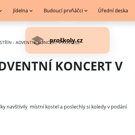
Jídelna
Budoucí prvňáčci
Úřední deska
proškoly.cz
STŘÍN - ADVENTNÍ KONCERT V KOSTELE
ADVENTNÍ KONCERT V
ky navštívily místní kostel a poslechly si koledy v podání