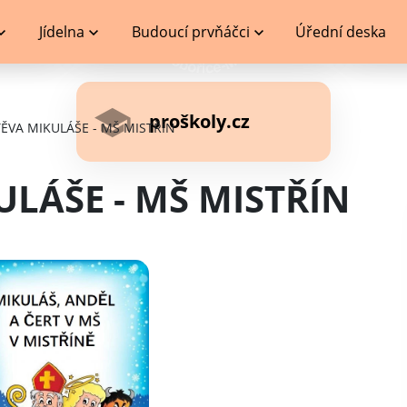
Jídelna
Budoucí prvňáčci
Úřední deska
proškoly.cz
ĚVA MIKULÁŠE - MŠ MISTŘÍN
LÁŠE - MŠ MISTŘÍN