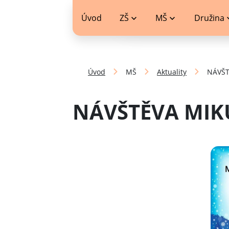
jídelníček
Úvod
ZŠ
MŠ
Družina
Úvod
MŠ
Aktuality
NÁVŠT
NÁVŠTĚVA MIKU