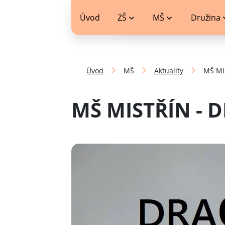
jídelníček
Úvod
ZŠ
MŠ
Družina
Úvod
MŠ
Aktuality
MŠ MI
MŠ MISTŘÍN - D