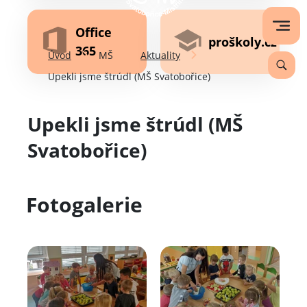
Office
proškoly.cz
365
Úvod
MŠ
Aktuality
Upekli jsme štrúdl (MŠ Svatobořice)
Upekli jsme štrúdl (MŠ
Svatobořice)
Fotogalerie