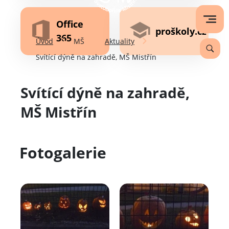
Office
proškoly.cz
365
Úvod
MŠ
Aktuality
Svítící dýně na zahradě, MŠ Mistřín
Svítící dýně na zahradě,
MŠ Mistřín
Fotogalerie