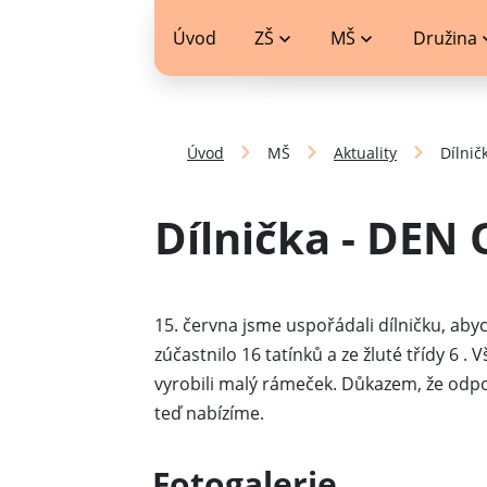
jídelníček
Úvod
ZŠ
MŠ
Družina
Úvod
MŠ
Aktuality
Dílnič
Dílnička - DEN 
15. června jsme uspořádali dílničku, ab
zúčastnilo 16 tatínků a ze žluté třídy 6 .
vyrobili malý rámeček. Důkazem, že odpo
teď nabízíme.
Fotogalerie