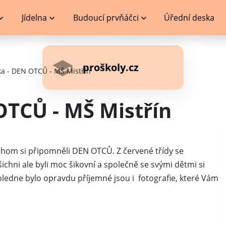
Jídelna
Budoucí prvňáčci
Úřední deska
proškoly.cz
ka - DEN OTCŮ - MŠ Mistřín
OTCŮ - MŠ Mistřín
ychom si připomněli DEN OTCŮ. Z červené třídy se
 Všichni ale byli moc šikovní a společně se svými dětmi si
ledne bylo opravdu příjemné jsou i fotografie, které Vám