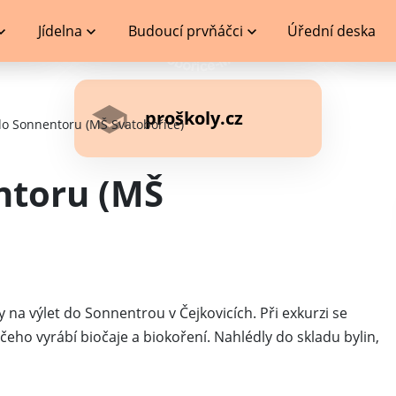
Jídelna
Budoucí prvňáčci
Úřední deska
proškoly.cz
do Sonnentoru (MŠ Svatobořice)
ntoru (MŠ
y na výlet do Sonnentrou v Čejkovicích. Při exkurzi se
čeho vyrábí biočaje a biokoření. Nahlédly do skladu bylin,