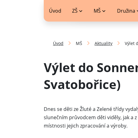
jídelníček
Úvod
ZŠ
MŠ
Družina
Úvod
MŠ
Aktuality
Výlet 
Výlet do Sonne
Svatobořice)
Dnes se děti ze Žluté a Zelené třídy vydal
slunečním průvodcem děti viděly, jak a z 
místnosti jejich zpracování a výroby.