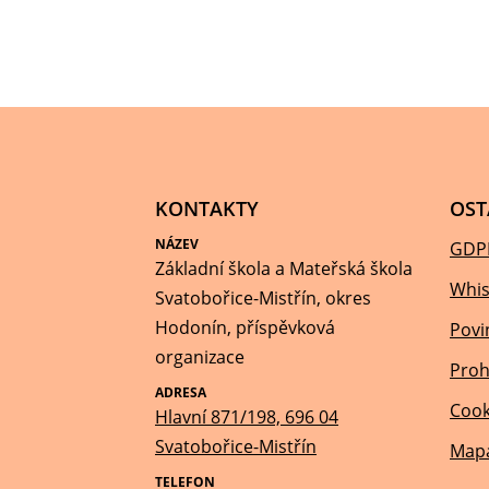
KONTAKTY
OST
NÁZEV
GDP
Základní škola a Mateřská škola
Whis
Svatobořice-Mistřín, okres
Hodonín, příspěvková
Povi
organizace
Proh
ADRESA
Cook
Hlavní 871/198, 696 04
Svatobořice-Mistřín
Mapa
TELEFON