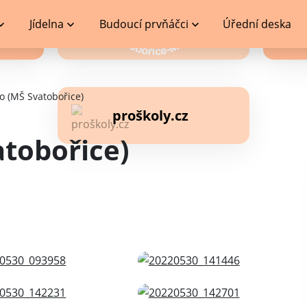
škola on-line
Jídelna
Budoucí prvňáčci
Úřední deska
o (MŠ Svatobořice)
proškoly.cz
atobořice)