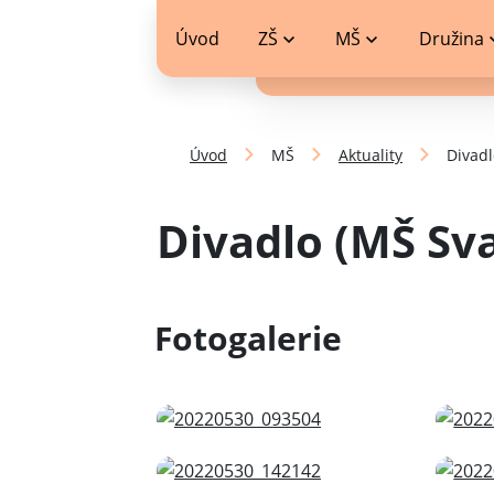
Zobrazit
jídelníček
Úvod
ZŠ
MŠ
Družina
Úvod
MŠ
Aktuality
Divadl
Divadlo (MŠ Sv
Fotogalerie