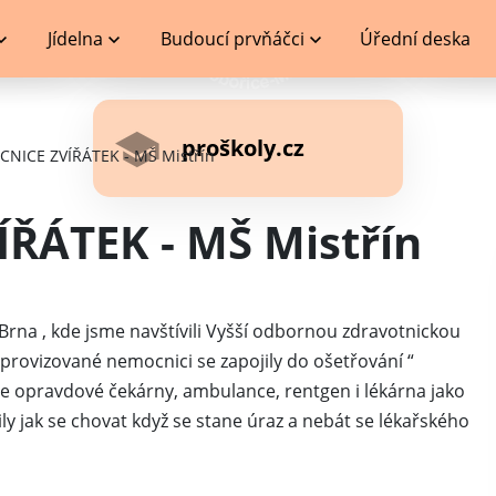
Jídelna
Budoucí prvňáčci
Úřední deska
proškoly.cz
NICE ZVÍŘÁTEK - MŠ Mistřín
ŘÁTEK - MŠ Mistřín
 Brna , kde jsme navštívili Vyšší odbornou zdravotnickou
improvizované nemocnici se zapojily do ošetřování “
e opravdové čekárny, ambulance, rentgen i lékárna jako
ly jak se chovat když se stane úraz a nebát se lékařského