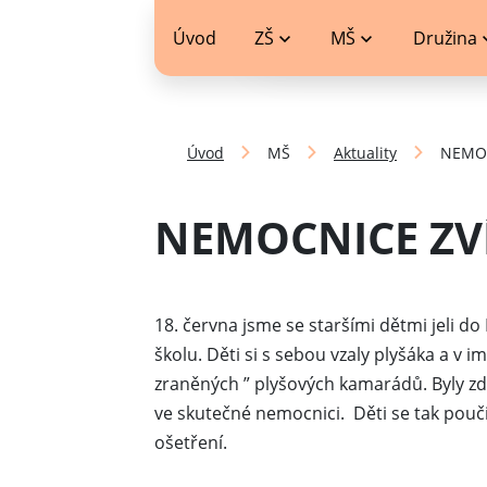
jídelníček
Úvod
ZŠ
MŠ
Družina
Úvod
MŠ
Aktuality
NEMOC
NEMOCNICE ZVÍ
18. června jsme se staršími dětmi jeli do
školu. Děti si s sebou vzaly plyšáka a v 
zraněných ” plyšových kamarádů. Byly zd
ve skutečné nemocnici. Děti se tak pouči
ošetření.