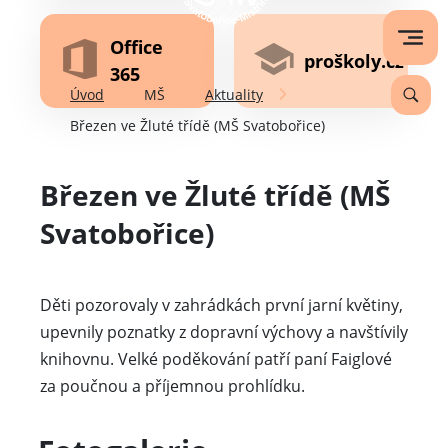
Office
proškoly.cz
365
Úvod
MŠ
Aktuality
Březen ve Žluté třídě (MŠ Svatobořice)
Březen ve Žluté třídě (MŠ
Svatobořice)
Děti pozorovaly v zahrádkách první jarní květiny,
upevnily poznatky z dopravní výchovy a navštívily
knihovnu. Velké poděkování patří paní Faiglové
za poučnou a příjemnou prohlídku.