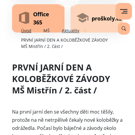
Office
proškoly.cz
365
Úvod
MŠ
Aktuality
PRVNÍ JARNÍ DEN A KOLOBĚŽKOVÉ ZÁVODY
MŠ Mistřín / 2. část /
PRVNÍ JARNÍ DEN A
KOLOBĚŽKOVÉ ZÁVODY
MŠ Mistřín / 2. část /
Na první jarní den se všechny děti moc těšily,
protože na ně netrpělivě čekaly nové koloběžky a
odrážedla. Počasí bylo báječné a závody okolo