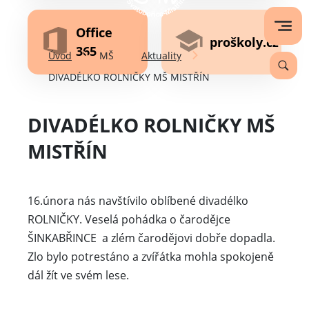
Office
proškoly.cz
365
Úvod
MŠ
Aktuality
DIVADÉLKO ROLNIČKY MŠ MISTŘÍN
DIVADÉLKO ROLNIČKY MŠ
MISTŘÍN
16.února nás navštívilo oblíbené divadélko
ROLNIČKY. Veselá pohádka o čarodějce
ŠINKABŘINCE a zlém čarodějovi dobře dopadla.
Zlo bylo potrestáno a zvířátka mohla spokojeně
dál žít ve svém lese.