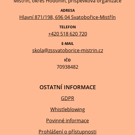
Mistřín, okres Hodonín, příspěvková organizace
ADRESA
Hlavní 871/198, 696 04 Svatobořice-Mistřín
TELEFON
+420 518 620 720
E-MAIL
skola@zssvatoborice-mistrin.cz
IČO
70938482
OSTATNÍ INFORMACE
GDPR
Whistleblowing
Povinné informace
Prohlášení o přístupnosti