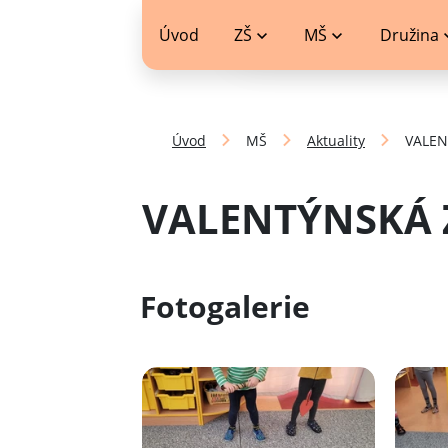
jídelníček
Úvod
ZŠ
MŠ
Družina
Úvod
MŠ
Aktuality
VALEN
VALENTÝNSKÁ 
Fotogalerie