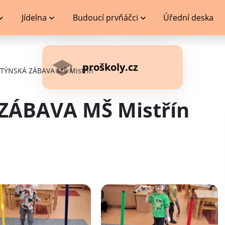
Jídelna
Budoucí prvňáčci
Úřední deska
proškoly.cz
TÝNSKÁ ZÁBAVA MŠ Mistřín
ZÁBAVA MŠ Mistřín