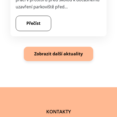
Zobrazit další aktuality
KONTAKTY
NÁZEV
Základní škola a Mateřská škola Svatobořice-
Mistřín, okres Hodonín, příspěvková organizace
ADRESA
Hlavní 871/198, 696 04 Svatobořice-Mistřín
TELEFON