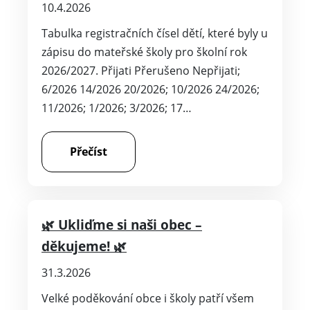
Přečíst
🌿 Ukliďme si naši obec –
děkujeme! 🌿
31.3.2026
Velké poděkování obce i školy patří všem
žákům naší školy, pedagogům i rodičům,
kteří se zapojili do akce „Ukliďme si naši
obec“. Ve středu 25.03.2026 se žákům
základní školy podařilo sesbírat…
Přečíst