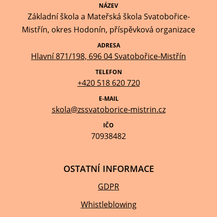
+420 518 620 720
E-MAIL
skola@zssvatoborice-mistrin.cz
IČO
70938482
OSTATNÍ INFORMACE
GDPR
Whistleblowing
Povinné informace
Prohlášení o přístupnosti
Cookies
Mapa stránek