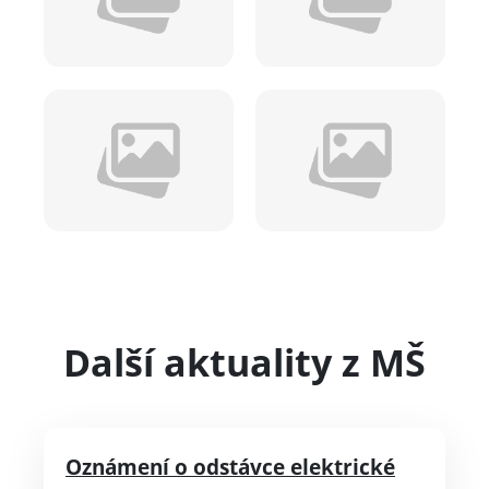
Další aktuality z MŠ
Oznámení o odstávce elektrické
energie a organizaci provozu školy
22.4.2026
Vážení rodiče, dovolujeme si Vás
informovat, že ve dnech 5. května 2026 a 7.
května 2026 bude v době školního
vyučování probíhat plánovaná odstávka
elektrické energie na pracovištích: základní