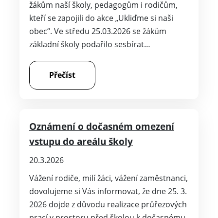
Oznámení o dočasném omezení
vstupu do areálu školy
20.3.2026
Vážení rodiče, milí žáci, vážení zaměstnanci,
dovolujeme si Vás informovat, že dne 25. 3.
2026 dojde z důvodu realizace průřezových
prací v prostoru před školou k dočasnému
uzavření parkoviště před…
Přečíst