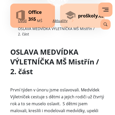
Office
proškoly.cz
365
Úvod
MŠ
Aktuality
OSLAVA MEDVÍDKA VÝLETNÍČKA MŠ Mistřín /
2. část
OSLAVA MEDVÍDKA
VÝLETNÍČKA MŠ Mistřín /
2. část
První týden v únoru jsme oslavovali. Medvídek
Výletníček cestuje s dětmi a jejich rodiči už čtvrtý
rok a to se muselo oslavit. S dětmi jsem