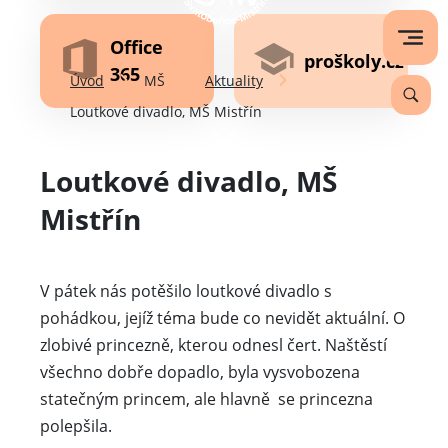
Office
proškoly.cz
365
Úvod
MŠ
Aktuality
Loutkové divadlo, MŠ Mistřín
Loutkové divadlo, MŠ
Mistřín
V pátek nás potěšilo loutkové divadlo s
pohádkou, jejíž téma bude co nevidět aktuální. O
zlobivé princezně, kterou odnesl čert. Naštěstí
všechno dobře dopadlo, byla vysvobozena
statečným princem, ale hlavně se princezna
polepšila.