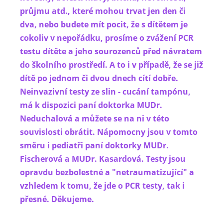
průjmu atd., které mohou trvat jen den či
dva, nebo budete mít pocit, že s dítětem je
cokoliv v nepořádku, prosíme o zvážení PCR
testu dítěte a jeho sourozenců před návratem
do školního prostředí. A to i v případě, že se již
dítě po jednom či dvou dnech cítí dobře.
Neinvazivní testy ze slin - cucání tampónu,
má k dispozici paní doktorka MUDr.
Neduchalová a můžete se na ni v této
souvislosti obrátit. Nápomocny jsou v tomto
směru i pediatři paní doktorky MUDr.
Fischerová a MUDr. Kasardová. Testy jsou
opravdu bezbolestné a "netraumatizující" a
vzhledem k tomu, že jde o PCR testy, tak i
přesné. Děkujeme.