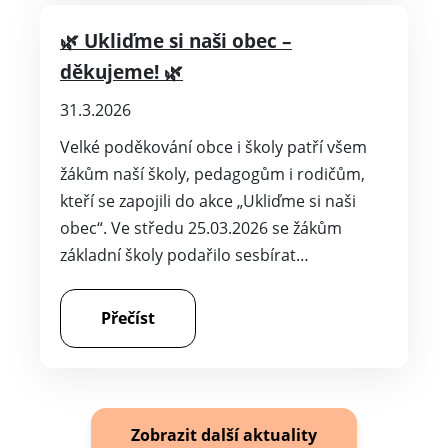
🌿 Ukliďme si naši obec –
děkujeme! 🌿
31.3.2026
Velké poděkování obce i školy patří všem
žákům naší školy, pedagogům i rodičům,
kteří se zapojili do akce „Ukliďme si naši
obec“. Ve středu 25.03.2026 se žákům
základní školy podařilo sesbírat…
Přečíst
Zobrazit další aktuality