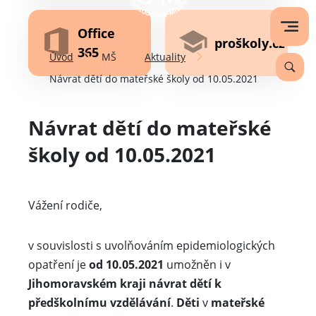
Office
proškoly.cz
365
Úvod
MŠ
Aktuality
Návrat dětí do mateřské školy od 10.05.2021
Návrat dětí do mateřské
školy od 10.05.2021
Vážení rodiče,
v souvislosti s uvolňováním epidemiologických
opatření je
od 10.05.2021
umožněn i v
Jihomoravském kraji návrat dětí k
předškolnímu vzdělávání
.
Děti
v
mateřské