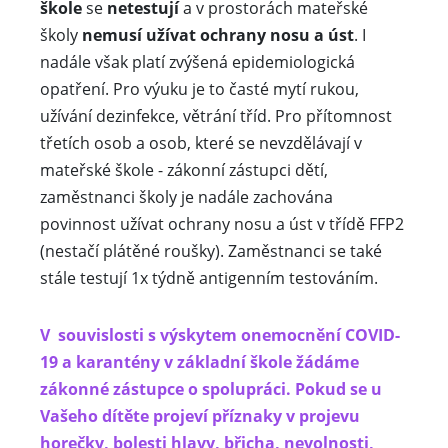
škole
se
netestují
a v prostorách mateřské
školy
nemusí užívat ochrany nosu a úst
. I
nadále však platí zvýšená epidemiologická
opatření. Pro výuku je to časté mytí rukou,
užívání dezinfekce, větrání tříd. Pro přítomnost
třetích osob a osob, které se nevzdělávají v
mateřské škole - zákonní zástupci dětí,
zaměstnanci školy je nadále zachována
povinnost užívat ochrany nosu a úst v třídě FFP2
(nestačí plátěné roušky). Zaměstnanci se také
stále testují 1x týdně antigenním testováním.
V souvislosti s výskytem onemocnění COVID-
19 a karantény v základní škole žádáme
zákonné zástupce o spolupráci. Pokud se u
Vašeho dítěte projeví příznaky v projevu
horečky, bolesti hlavy, břicha, nevolnosti,