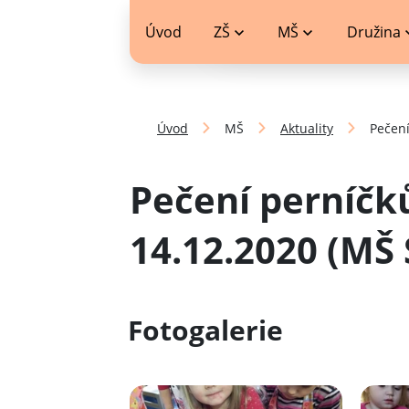
jídelníček
Úvod
ZŠ
MŠ
Družina
Úvod
MŠ
Aktuality
Pečení
Pečení perníčků
14.12.2020 (MŠ 
Fotogalerie