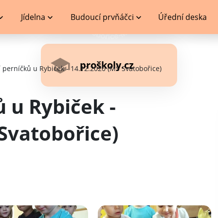
Jídelna
Budoucí prvňáčci
Úřední deska
proškoly.cz
 perníčků u Rybiček - 14.12.2020 (MŠ Svatobořice)
 u Rybiček -
Svatobořice)