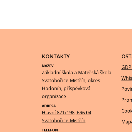
KONTAKTY
OST
NÁZEV
GDP
Základní škola a Mateřská škola
Whis
Svatobořice-Mistřín, okres
Hodonín, příspěvková
Povi
organizace
Proh
ADRESA
Cook
Hlavní 871/198, 696 04
Svatobořice-Mistřín
Mapa
TELEFON