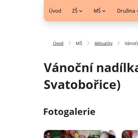
jídelníček
Úvod
ZŠ
MŠ
Družina
Úvod
MŠ
Aktuality
Vánočn
Vánoční nadílka
Svatobořice)
Fotogalerie