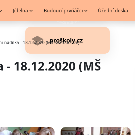
Jídelna
Budoucí prvňáčci
Úřední deska
proškoly.cz
í nadílka - 18.12.2020 (MŠ Svatobořice)
 - 18.12.2020 (MŠ