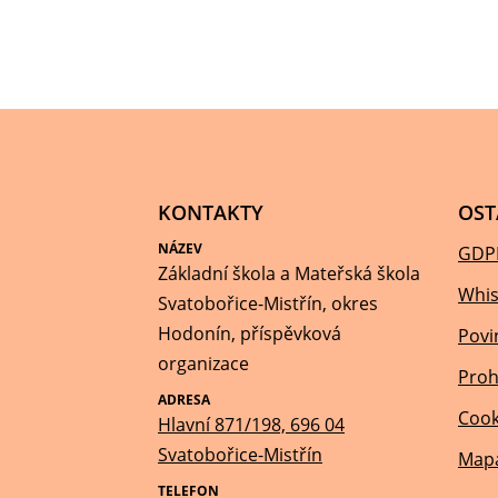
KONTAKTY
OST
NÁZEV
GDP
Základní škola a Mateřská škola
Whis
Svatobořice-Mistřín, okres
Hodonín, příspěvková
Povi
organizace
Proh
ADRESA
Cook
Hlavní 871/198, 696 04
Svatobořice-Mistřín
Mapa
TELEFON