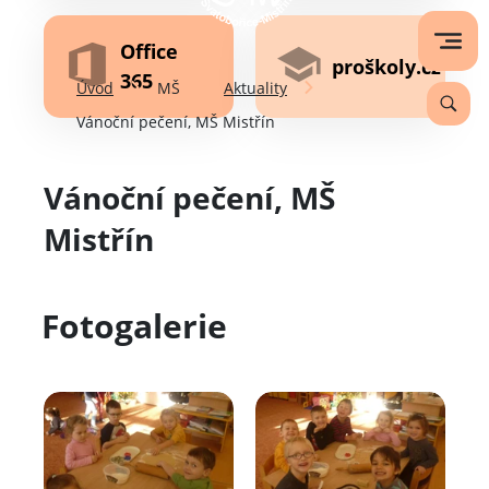
Office
proškoly.cz
365
Úvod
MŠ
Aktuality
Vánoční pečení, MŠ Mistřín
Vánoční pečení, MŠ
Mistřín
Fotogalerie