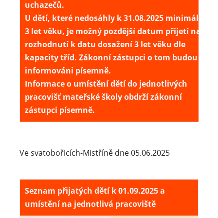
uchazečů.
U dětí, které nedosáhly k 31.08.2025 minimálně
3 let věku, je možný pozdější datum přijetí na
rozhodnutí k datu dosažení 3 let věku dle
kapacity tříd. Zákonní zástupci o tom budou
informováni písemně.
Informace o umístění dětí do jednotlivých
pracovišť mateřské školy obdrží zákonní
zástupci písemně.
Ve svatobořicích-Mistříně dne 05.06.2025
Seznam přijatých dětí k 01.09.2025 a
umístění na jednotlivá pracoviště