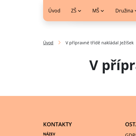
jídelníček
Úvod
ZŠ
MŠ
Družina
Úvod
V přípravné třídě nakládal Ježíšek
V příp
KONTAKTY
OST
NÁZEV
GDP