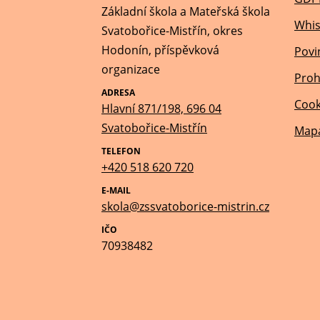
Základní škola a Mateřská škola
Whis
Svatobořice-Mistřín, okres
Hodonín, příspěvková
Povi
organizace
Proh
ADRESA
Cook
Hlavní 871/198, 696 04
Svatobořice-Mistřín
Mapa
TELEFON
+420 518 620 720
E-MAIL
skola@zssvatoborice-mistrin.cz
IČO
70938482