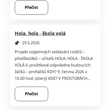
Přečíst
Hola, hola - škola volá
29.5.2026
Projekt vzájemných setkávání rodičů –
předškoláků – učitelů HOLA, HOLA - ŠKOLA
VOLÁ II. prožitkové odpoledne budoucích
žáčků – prvňáčků KDY? 9. června 2026 v
16.00 hod. (úterý) KDE? V PROSTORÁCH…
Přečíst