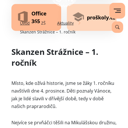
Office
proškoly.cz
365
Úvod
ZŠ
Aktuality
Skanzen Strážnice – 1. ročník
Skanzen Strážnice – 1.
ročník
Místo, kde ožívá historie, jsme se žáky 1. ročníku
navštívili dne 4. prosince. Děti poznaly Vánoce,
jak je lidé slavili v dřívější době, tedy v době
našich praprarodičů.
Nejvíce se prvňáčci těšili na Mikulášskou družinu,