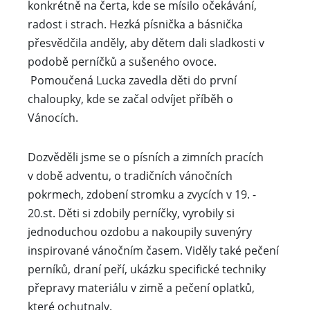
konkrétně na čerta, kde se mísilo očekávání,
radost i strach. Hezká písnička a básnička
přesvědčila anděly, aby dětem dali sladkosti v
podobě perníčků a sušeného ovoce.
Pomoučená Lucka zavedla děti do první
chaloupky, kde se začal odvíjet příběh o
Vánocích.
Dozvěděli jsme se o písních a zimních pracích
v době adventu, o tradičních vánočních
pokrmech, zdobení stromku a zvycích v 19. -
20.st. Děti si zdobily perníčky, vyrobily si
jednoduchou ozdobu a nakoupily suvenýry
inspirované vánočním časem. Viděly také pečení
perníků, draní peří, ukázku specifické techniky
přepravy materiálu v zimě a pečení oplatků,
které ochutnaly.