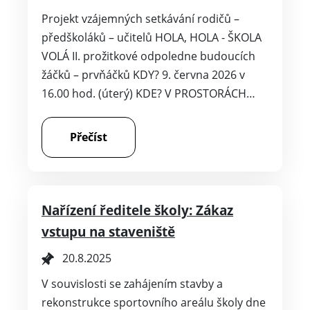
Projekt vzájemných setkávání rodičů –
předškoláků – učitelů HOLA, HOLA - ŠKOLA
VOLÁ II. prožitkové odpoledne budoucích
žáčků – prvňáčků KDY? 9. června 2026 v
16.00 hod. (úterý) KDE? V PROSTORÁCH…
Přečíst
Nařízení ředitele školy: Zákaz
vstupu na staveniště
20.8.2025
V souvislosti se zahájením stavby a
rekonstrukce sportovního areálu školy dne