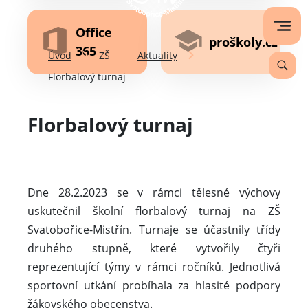
Office
proškoly.cz
365
Úvod
ZŠ
Aktuality
Florbalový turnaj
Florbalový turnaj
Dne 28.2.2023 se v rámci tělesné výchovy
uskutečnil školní florbalový turnaj na ZŠ
Svatobořice-Mistřín. Turnaje se účastnily třídy
druhého stupně, které vytvořily čtyři
reprezentující týmy v rámci ročníků. Jednotlivá
sportovní utkání probíhala za hlasité podpory
žákovského obecenstva.